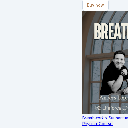
Buy now
Breathwork x Saunaritua
Physical Course