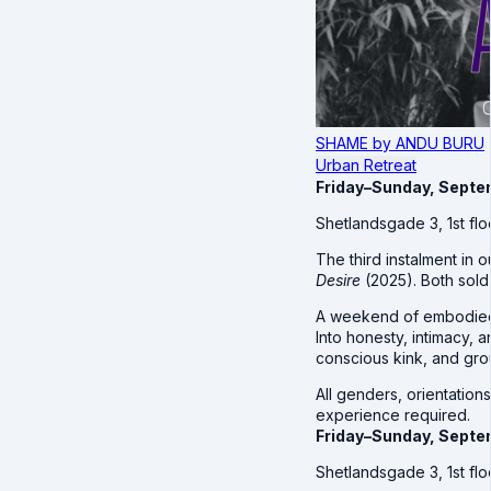
SHAME by ANDU BURU
Urban Retreat
Friday–Sunday, Septe
Shetlandsgade 3, 1st f
The third instalment in 
Desire
(2025). Both sold 
A weekend of embodied e
Into honesty, intimacy, 
conscious kink, and gro
All genders, orientation
experience required.
Friday–Sunday, Septe
Shetlandsgade 3, 1st f