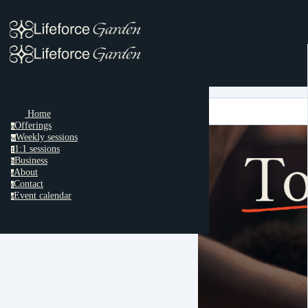
Home
Offerings
o
Weekly sessions
w
1:1 sessions
1
Business
b
About
a
Contact
c
Event calendar
e