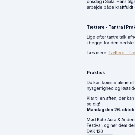
onsdag i Siala. Hans ti
arbejde både kraftfuld
Tættere - Tantra i Pra
Lige efter tantra talk a
i begge for den bedste 
Læs mere:
Tættere - Tan
Praktisk
Du kan komme alene ell
nysgerrighed og løstsi
Klar til en aften, der ka
se dig!
Mandag den 26. oktobe
Mød Kate Aura & Anders
Festival, og hør dem de
DKK
120