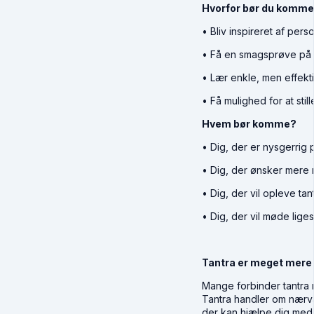
Hvorfor bør du komm
• Bliv inspireret af pers
• Få en smagsprøve på t
• Lær enkle, men effekt
• Få mulighed for at stil
Hvem bør komme?
• Dig, der er nysgerrig 
• Dig, der ønsker mere n
• Dig, der vil opleve ta
• Dig, der vil møde lige
Tantra er meget mere
Mange forbinder tantra m
Tantra handler om nærvær
der kan hjælpe dig med 