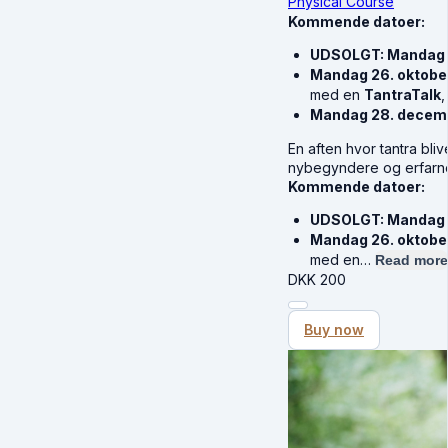
Physical Course
Kommende datoer:
UDSOLGT: Mandag 
Mandag 26. oktobe
med en
TantraTalk
,
Mandag 28. decem
En aften hvor tantra bli
nybegyndere og erfarne.
Kommende datoer:
UDSOLGT: Mandag 
Mandag 26. oktobe
med en…
Read more
DKK
200
Buy now