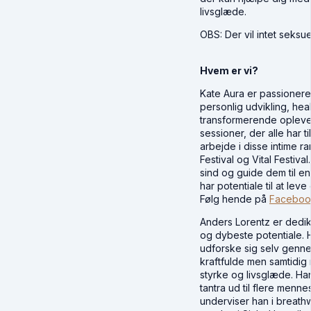
livsglæde.
OBS: Der vil intet seksu
Hvem er vi?
Kate Aura er passioner
personlig udvikling, hea
transformerende oplevel
sessioner, der alle har 
arbejde i disse intime 
Festival og Vital Festi
sind og guide dem til en 
har potentiale til at le
Følg hende på
Faceboo
Anders Lorentz er dedike
og dybeste potentiale. 
udforske sig selv genn
kraftfulde men samtidig 
styrke og livsglæde. Ha
tantra ud til flere men
underviser han i breath