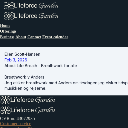
Home
Offerings
Business
About
Contact
Event calendar
Ellen Scott-Hansen
Feb 3, 2026
About Life Breath - Breathwork for alle
Breathwork v Anders
Jeg elsker breathwork med Anders om tirsdagen jeg elsker tids
musikken og rejserne.
CVR nr. 43072935
Customer service